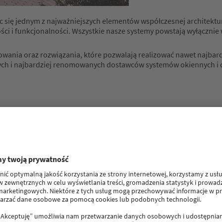
się jednym z najważniejszych elementów współczesnej architektury.
i i funkcjonalności. Wszystkie nasze systemy powstają wyłącznie w
owania oraz rozwiązania, które pozwalają realizować nawet najbar
ych i najbardziej renomowanych dostawców systemów okiennych i 