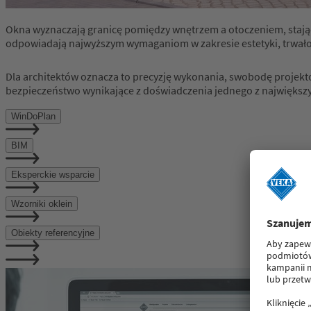
Okna wyznaczają granicę pomiędzy wnętrzem a otoczeniem, stając 
odpowiadają najwyższym wymaganiom w zakresie estetyki, trwałośc
Dla architektów oznacza to precyzję wykonania, swobodę projekt
bezpieczeństwo wynikające z doświadczenia jednego z największ
WinDoPlan
BIM
Eksperckie wsparcie
Wzorniki oklein
Obiekty referencyjne