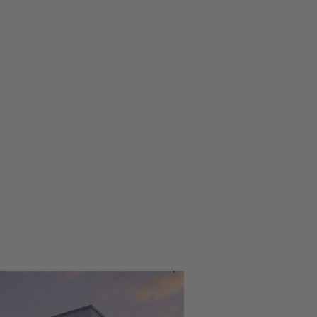
Nasze obiekty referencyjne
ealizacje na systemach VEKA
Zobacz realizacje na systemach