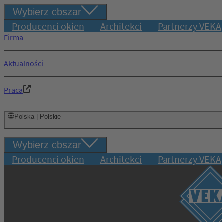
Wybierz obszar
Producenci okien
Architekci
Partnerzy VEKA
Firma
Aktualności
Praca
Polska | Polskie
Wybierz obszar
Producenci okien
Architekci
Partnerzy VEKA