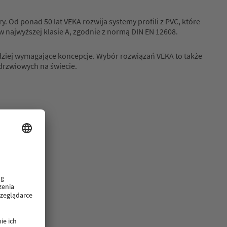
 Od ponad 50 lat VEKA rozwija systemy profili z PVC, które
 najwyższej klasie A, zgodnie z normą DIN EN 12608.
dziej wymagające koncepcje. Wybór rozwiązań VEKA to także
drzwiowych na świecie.