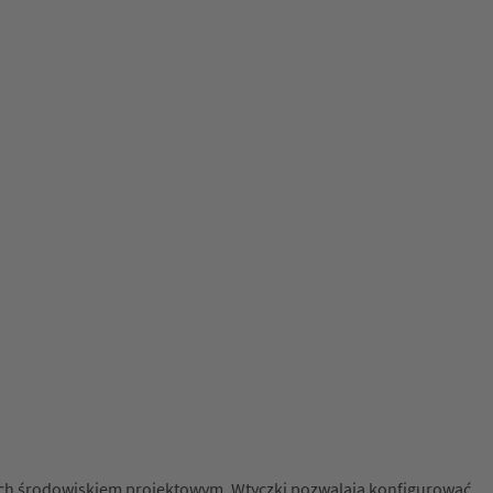
 ich środowiskiem projektowym. Wtyczki pozwalają konfigurować