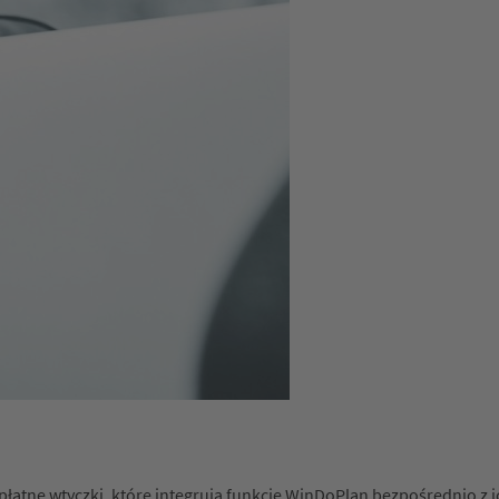
płatne wtyczki, które integrują funkcje WinDoPlan bezpośrednio z