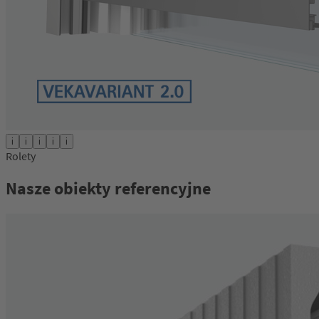
i
i
i
i
i
Rolety
Nasze obiekty referencyjne