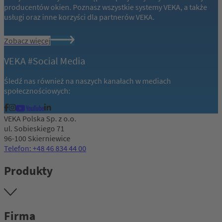
producentów okien. Poznasz wszystkie systemy VEKA, a także
usługi oraz inne korzyści dla partnerów VEKA.
Zobacz więcej
VEKA #Social Media
Śledź nas również na naszych kanałach w mediach
społecznościowych:
VEKA Polska Sp. z o.o.
ul. Sobieskiego 71
96-100 Skierniewice
Telefon: +48 46 834 44 00
Produkty
Firma