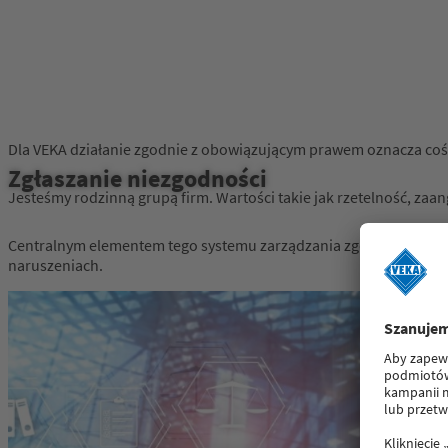
Dla VEKA działanie zgodnie z obowiązującym prawem oznacza coś w
Zgłaszanie niezgodności
Jesteśmy rodzinną grupą firm. Wartości takie jak rzetelność, zaa
Centralnym elementem tego systemu zarządzania zgodnością jest
naruszeniach.