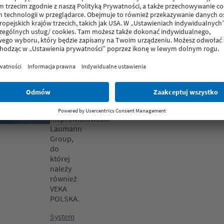
naruszeń
zasad
Tutaj
można
uzyskać
dostęp
do
systemu
zgłaszania
nieprawidłowości
Laumann
Group,
do
której
należy
również
VEKA
POLSKA.
System