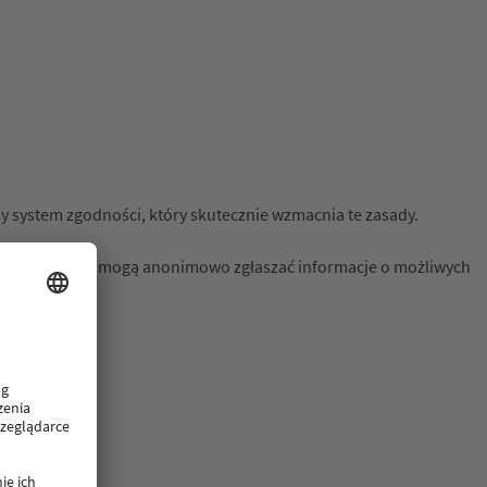
my system zgodności, który skutecznie wzmacnia te zasady.
erzy biznesowi mogą anonimowo zgłaszać informacje o możliwych