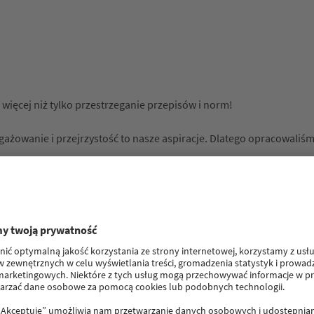
ięcej niż tylko przestrzeganie przepisów i norm!
ngażowanie i przejrzystość to nasze aspiracje. Dlatego opracowaliś
 system whistleblowing`u, za pomocą którego pracownicy i partn
System
informowania
o
nieprawidłowościach
Zgłaszanie
możliwych