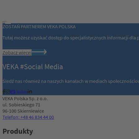
ZOSTAŃ PARTNEREM VEKA POLSKA
Tutaj możesz uzyskać dostęp do specjalistycznych informacji dla 
Zobacz więcej
VEKA #Social Media
Śledź nas również na naszych kanałach w mediach społecznościo
VEKA Polska Sp. z o.o.
ul. Sobieskiego 71
96-100 Skierniewice
Telefon: +48 46 834 44 00
Produkty