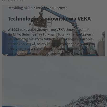
Recykling okien z tworzyw sztucznych
Technologia środowiskowa VEKA
W 1993 roku założyliśmy firmę VEKA Umwelttechnik
GmbH w Behringen w Turyngii. Tutaj, w największym i
najnowocześniejszym zakładzie recyklingu w Europie,
stare okna, drzwi, rolety i profile wykonane z tworzywa
sztucznego są w całości poddawane recyklingowi, a
następnie zawracane do produkcji profili bez utraty
jakości.