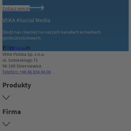
Zobacz więcej
VEKA #Social Media
Śledź nas również na naszych kanałach w mediach
społecznościowych:
VEKA Polska Sp. z o.o.
ul. Sobieskiego 71
96-100 Skierniewice
Telefon: +48 46 834 44 00
Produkty
Firma