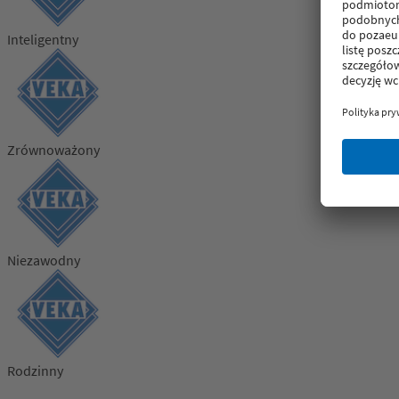
Inteligentny
Zrównoważony
Niezawodny
Rodzinny