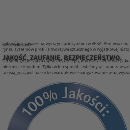
Jakość jest zawsze najwyższym priorytetem w VEKA. Ponieważ od m
Nasze wartości
rynku systemów profili z tworzywa sztucznego w wyjątkowej histor
JAKOŚĆ. ZAUFANIE. BEZPIECZEŃSTWO.
Od samego początku dążyliśmy do tego, aby dać z siebie wszystko
bliskości z klientem. Tylko w ten sposób jesteśmy w stanie zaws
to osiągnąć, jest nasze bezwarunkowe zaangażowanie w najwyższą