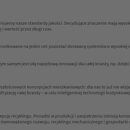
niujemy nasze standardy jakości. Decydujące znaczenie mają wysoki
i wartość przez długi czas.
kierunkowane na jeden cel: pozostać dostawcą systemów o wysokiej 
 tym samym jest siłą napędową innowacji dla całej branży, np. dzię
yszłościowych koncepcjach mieszkaniowych: dla nas to już nie wizj
ryzację całej branży – w celu inteligentnej technologii budynkowej
ję recyklingu. Ponadto w produkcji i zaopatrzeniu istnieją kons
 zrównoważonego rozwoju, recyklingu mechanicznego i gospodarki o