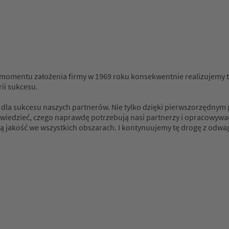
omentu założenia firmy w 1969 roku konsekwentnie realizujemy tę 
ii sukcesu.
 dla sukcesu naszych partnerów. Nie tylko dzięki pierwszorzędnym
ze wiedzieć, czego naprawdę potrzebują nasi partnerzy i opracowyw
 jakość we wszystkich obszarach. I kontynuujemy tę drogę z odwagą