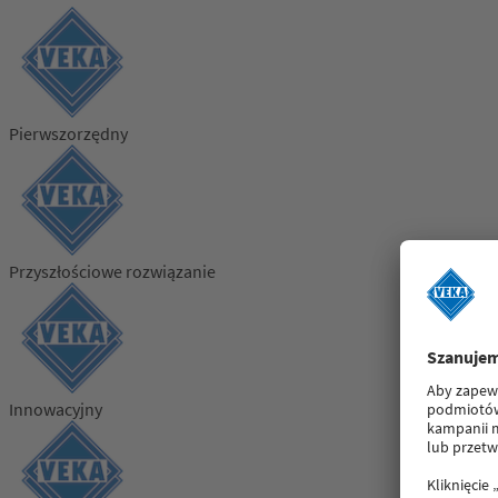
Pierwszorzędny
Przyszłościowe rozwiązanie
Innowacyjny