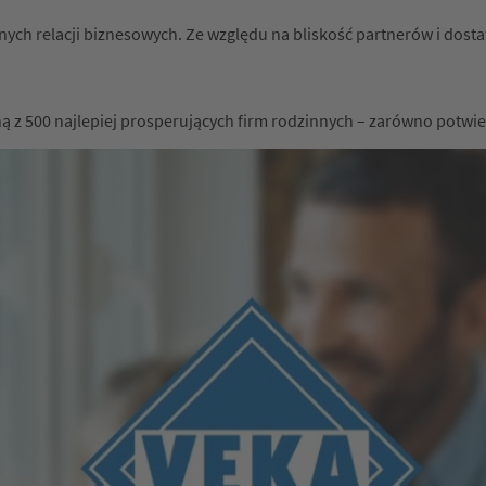
lnych relacji biznesowych. Ze względu na bliskość partnerów i dos
ną z 500 najlepiej prosperujących firm rodzinnych – zarówno potwi