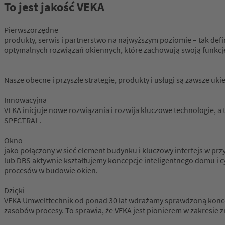
To jest jakość VEKA
Pierwszorzędne
produkty, serwis i partnerstwo na najwyższym poziomie – tak defi
optymalnych rozwiązań okiennych, które zachowują swoją funkcję 
Nasze obecne i przyszłe strategie, produkty i usługi są zawsze u
Innowacyjna
VEKA inicjuje nowe rozwiązania i rozwija kluczowe technologie, a
SPECTRAL.
Okno
jako połączony w sieć element budynku i kluczowy interfejs w prz
lub DBS aktywnie kształtujemy koncepcje inteligentnego domu i cyf
procesów w budowie okien.
Dzięki
VEKA Umwelttechnik od ponad 30 lat wdrażamy sprawdzoną koncepc
zasobów procesy. To sprawia, że VEKA jest pionierem w zakresie